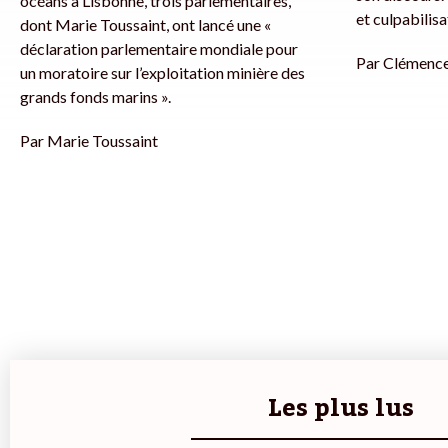
océans à Lisbonne, trois parlementaires,
et culpabilisa
dont Marie Toussaint, ont lancé une «
déclaration parlementaire mondiale pour
Par
Clémence
un moratoire sur l’exploitation minière des
grands fonds marins ».
Par
Marie Toussaint
Les plus lus