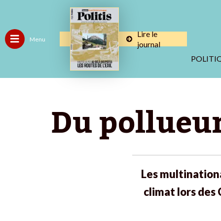
Lire le
Menu
journal
POLITI
Du pollueur
Les multinationa
climat lors des