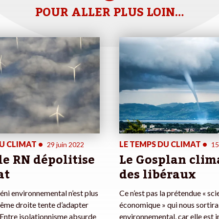
POUR ALLER PLUS LOIN…
DU CLIMAT
•
LE TEMPS DU CLIMAT
•
29 juin 2022
15
e RN dépolitise
Le Gosplan clim
at
des libéraux
déni environnemental n’est plus
Ce n’est pas la prétendue « sc
trême droite tente d’adapter
économique » qui nous sortir
 Entre isolationnisme absurde
environnemental, car elle est 