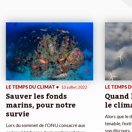
LE TEMPS DU CLIMAT
•
LE TEMPS 
13 juillet 2022
Sauver les fonds
Quand l
marins, pour notre
le clim
survie
Alors que le 
tenable, l’ex
Lors du sommet de l’ONU consacré aux
son discours.