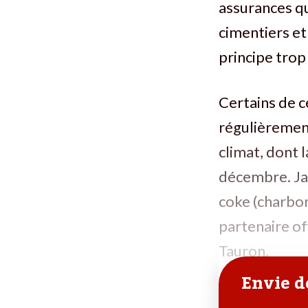
assurances qu
cimentiers et
principe trop
Certains de c
régulièrement
climat, dont 
décembre. Ja
coke (charbon
partenaire of
Tauron,
Envie de