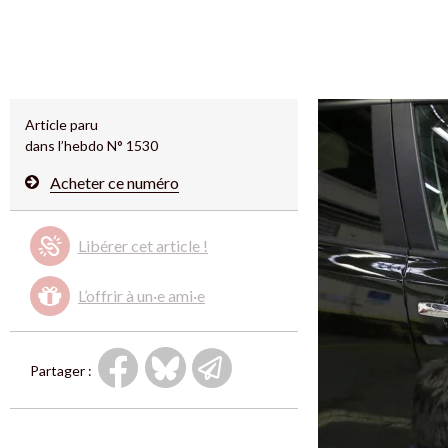
Article paru
dans l’hebdo N° 1530
Acheter ce numéro
Libérer cet article !
L’offrir à un·e ami·e
Partager :