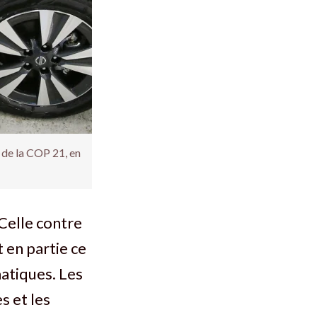
e de la COP 21, en
 Celle contre
 en partie ce
matiques. Les
s et les