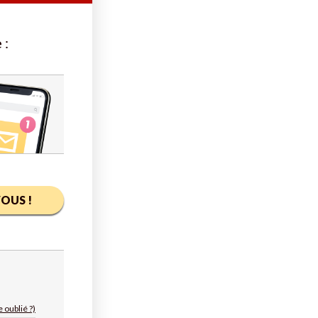
 :
OUS !
 oublié ?)