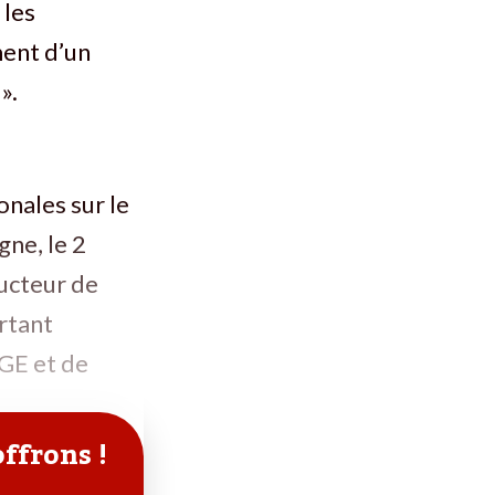
 les
ment d’un
».
nales sur le
gne, le 2
ucteur de
rtant
PGE et de
offrons !