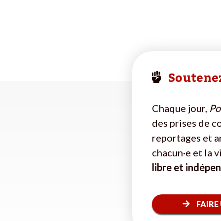
Soutenez
Chaque jour,
Pol
des prises de c
reportages et a
chacun·e et la 
libre et indépe
FAIRE