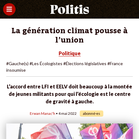
La génération climat pousse à
l’union
Politique
#Gauche(s)
#Les Écologistes
#Élections législatives
#France
insoumise
L’accord entre LFI et EELV doit beaucoup à la montée
de jeunes militants pour qui l’écologie est le centre
de gravité à gauche.
Erwan Manac'h
• 4 mai 2022
abonné·es