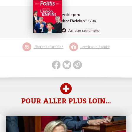
Article paru
dans l’hebdo N° 1704
Acheter ce numéro
Libérer cet article !
L’offrir à un·e ami·e
POUR ALLER PLUS LOIN…