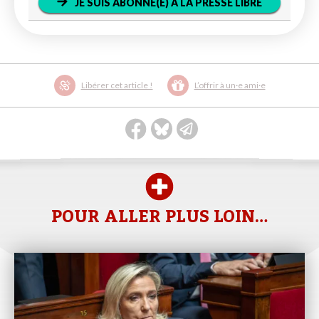
JE SUIS ABONNÉ(E) À LA PRESSE LIBRE
Libérer cet article !
L’offrir à un·e ami·e
POUR ALLER PLUS LOIN…