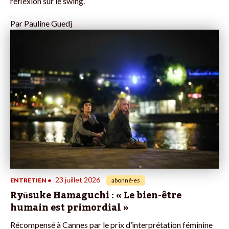
réflexion sur le swing.
Par
Pauline Guedj
23 juillet 2026
ENTRETIEN
•
abonné·es
Ryūsuke Hamaguchi : « Le bien-être
humain est primordial »
Récompensé à Cannes par le prix d’interprétation féminine