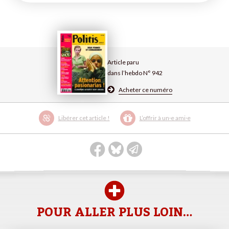
Article paru
dans l’hebdo N° 942
Acheter ce numéro
Libérer cet article !
L’offrir à un·e ami·e
POUR ALLER PLUS LOIN…