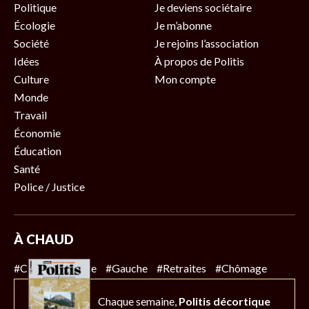
Politique
Je deviens sociétaire
Écologie
Je m’abonne
Société
Je rejoins l’association
Idées
À propos de Politis
Culture
Mon compte
Monde
Travail
Économie
Éducation
Santé
Police / Justice
À CHAUD
#Climat
#Police
#Gauche
#Retraites
#Chômage
Chaque semaine,
Politis décortique