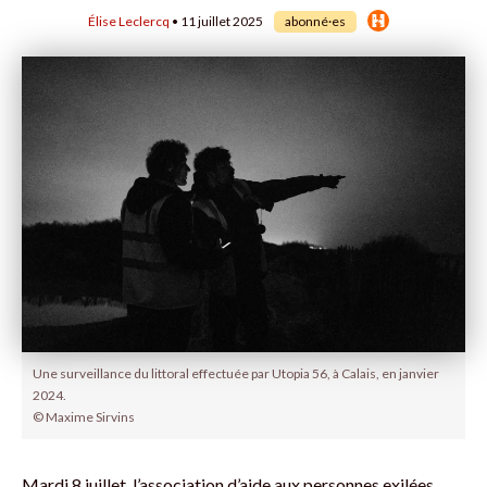
Élise Leclercq
• 11 juillet 2025
abonné·es
Une surveillance du littoral effectuée par Utopia 56, à Calais, en janvier
2024.
© Maxime Sirvins
Mardi 8 juillet, l’association d’aide aux personnes exilées