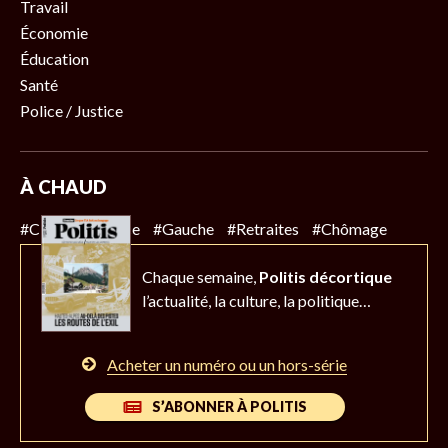
Travail
Économie
Éducation
Santé
Police / Justice
À CHAUD
#Climat
#Police
#Gauche
#Retraites
#Chômage
Chaque semaine,
Politis décortique
l’actualité,
la culture, la politique…
Acheter un numéro ou un hors-série
S’ABONNER À POLITIS