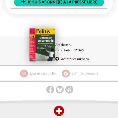
JE SUIS ABONNÉ(E) À LA PRESSE LIBRE
Article paru
dans l’hebdo N° 965
Acheter ce numéro
Libérer cet article !
L’offrir à un·e ami·e