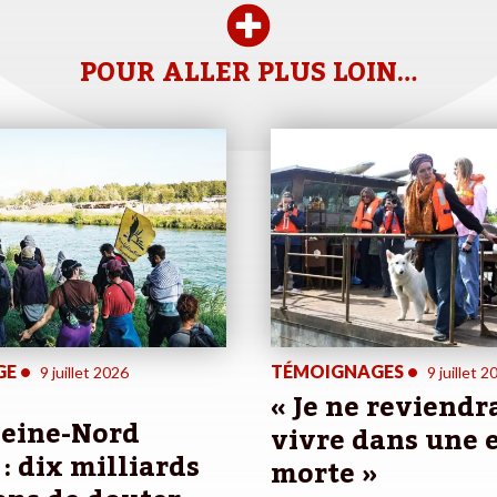
POUR ALLER PLUS LOIN…
GE
•
TÉMOIGNAGES
•
9 juillet 2026
9 juillet 2
« Je ne reviendr
Seine-Nord
vivre dans une 
: dix milliards
morte »