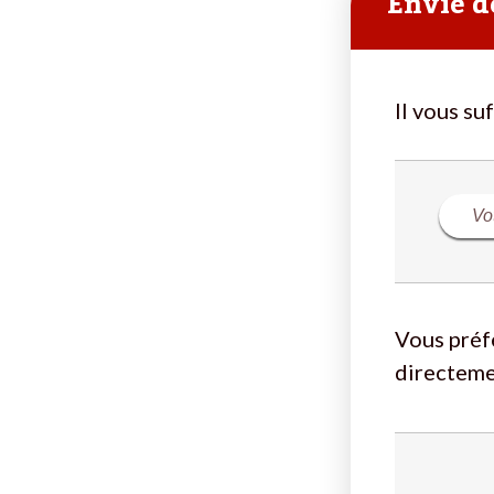
Envie de
Il vous su
Vous préf
directeme