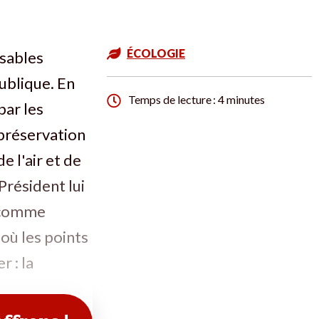
ÉCOLOGIE
sables
publique. En
Temps de lecture : 4 minutes
par les
 préservation
e l'air et de
Président lui
s comme
où les points
r : la