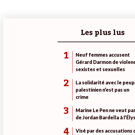
Les plus lus
1
Neuf femmes accusent
Gérard Darmon de violen
sexistes et sexuelles
2
La solidarité avec le peup
palestinien n’est pas un
crime
3
Marine Le Pen ne veut pa
de Jordan Bardella à l’Ély
4
Visé par des accusations 