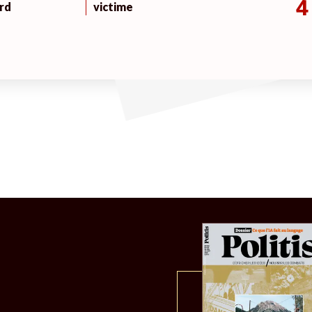
4
rd
victime