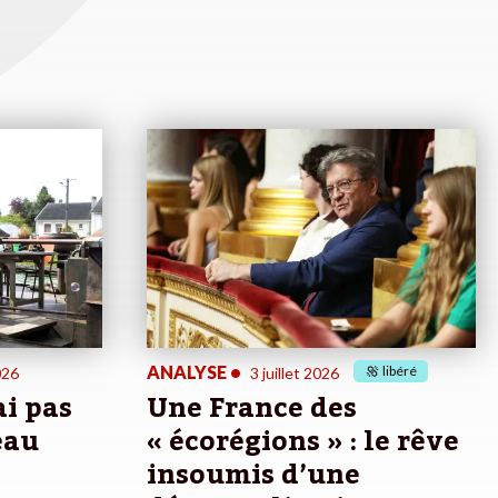
ANALYSE
•
libéré
026
3 juillet 2026
ai pas
Une France des
eau
« écorégions » : le rêve
insoumis d’une