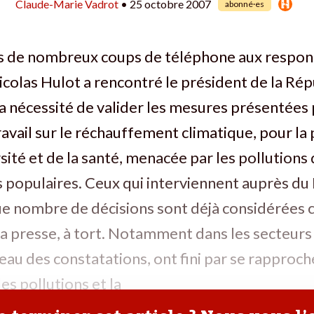
Claude-Marie Vadrot
• 25 octobre 2007
abonné·es
s de nombreux coups de téléphone aux respon
Nicolas Hulot a rencontré le président de la Ré
 la nécessité de valider les mesures présentées 
avail sur le réchauffement climatique, pour la
sité et de la santé, menacée par les pollutions d
us populaires. Ceux qui interviennent auprès du 
ue nombre de décisions sont déjà considérée
la presse, à tort. Notamment dans les secteurs 
eau des constatations, ont fini par se rapproche
les pollutions et la