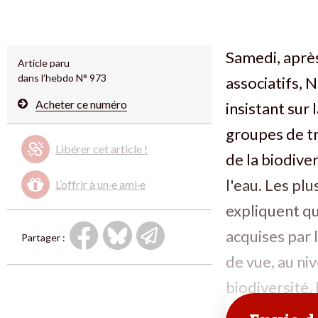
Samedi, aprè
Article paru
dans l’hebdo N° 973
associatifs, 
Acheter ce numéro
insistant sur
groupes de tr
Libérer cet article !
de la biodiver
l'eau. Les pl
L’offrir à un·e ami·e
expliquent q
acquises par 
Partager :
de vue, au niv
biodiversité, 