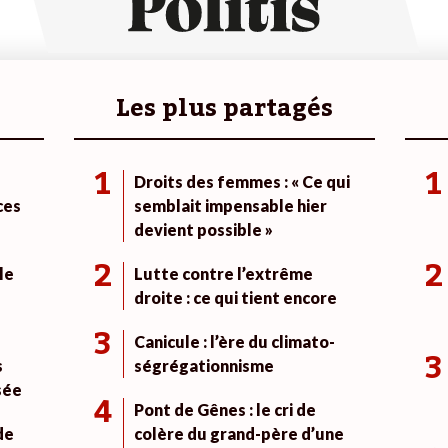
Les plus partagés
1
1
Droits des femmes : « Ce qui
ces
semblait impensable hier
devient possible »
2
2
le
Lutte contre l’extrême
droite : ce qui tient encore
3
Canicule : l’ère du climato-
3
s
ségrégationnisme
sée
4
Pont de Gênes : le cri de
de
colère du grand-père d’une