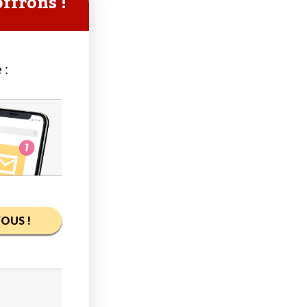
offrons !
 :
OUS !