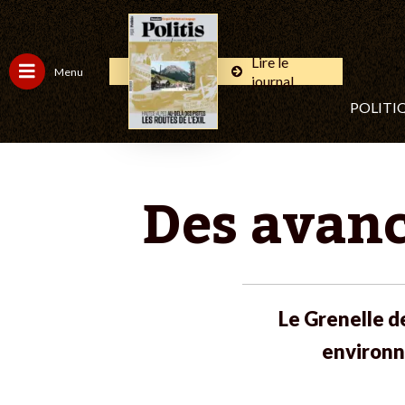
Lire le
Menu
journal
POLITI
Des avanc
Le Grenelle d
environn