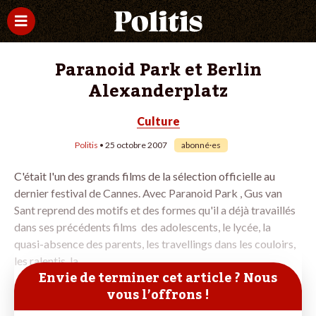
Paranoid Park et Berlin
Alexanderplatz
Culture
Politis
• 25 octobre 2007
abonné·es
C'était l'un des grands films de la sélection officielle au
dernier festival de Cannes. Avec Paranoid Park , Gus van
Sant reprend des motifs et des formes qu'il a déjà travaillés
dans ses précédents films ­ des adolescents, le lycée, la
quasi-absence des parents, les travellings dans les couloirs,
les ralentis, la
Envie de terminer cet article ? Nous
vous l’offrons !