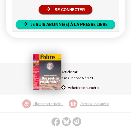
SE CONNECTER
JE SUIS ABONNÉ(E) À LA PRESSE LIBRE
Article paru
dans l’hebdo N° 973
Acheter ce numéro
Libérer cet article !
L’offrir à un·e ami·e