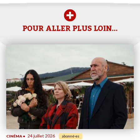
POUR ALLER PLUS LOIN…
24 juillet 2026
CINÉMA
•
abonné·es