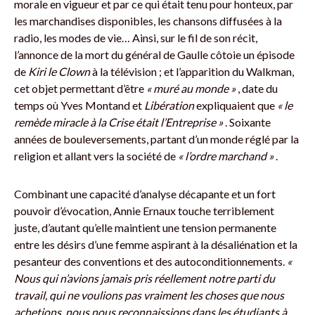
morale en vigueur et par ce qui était tenu pour honteux, par
les marchandises disponibles, les chansons diffusées à la
radio, les modes de vie… Ainsi, sur le fil de son récit,
l’annonce de la mort du général de Gaulle côtoie un épisode
de
Kiri le Clown
à la télévision ; et l’apparition du Walkman,
cet objet permettant d’être
« muré au monde »
, date du
temps où Yves Montand et
Libération
expliquaient que
« le
remède miracle à la Crise était l’Entreprise »
. Soixante
années de bouleversements, partant d’un monde réglé par la
religion et allant vers la société de
« l’ordre marchand »
.
Combinant une capacité d’analyse décapante et un fort
pouvoir d’évocation, Annie Ernaux touche terriblement
juste, d’autant qu’elle maintient une tension permanente
entre les désirs d’une femme aspirant à la désaliénation et la
pesanteur des conventions et des autoconditionnements.
«
Nous qui n’avions jamais pris réellement notre parti du
travail, qui ne voulions pas vraiment les choses que nous
achetions, nous nous reconnaissions dans les étudiants à