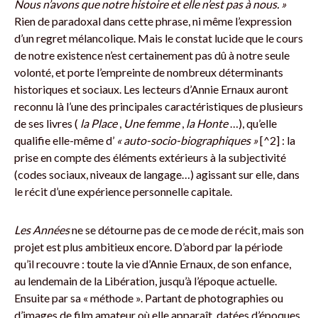
Nous n’avons que notre histoire et elle n’est pas à nous. »
Rien de paradoxal dans cette phrase, ni même l’expression
d’un regret mélancolique. Mais le constat lucide que le cours
de notre existence n’est certainement pas dû à notre seule
volonté, et porte l’empreinte de nombreux déterminants
historiques et sociaux. Les lecteurs d’Annie Ernaux auront
reconnu là l’une des principales caractéristiques de plusieurs
de ses livres (
la Place
,
Une femme
,
la Honte
…), qu’elle
qualifie elle-même d’
« auto-socio-biographiques »
[^2] : la
prise en compte des éléments extérieurs à la subjectivité
(codes sociaux, niveaux de langage…) agissant sur elle, dans
le récit d’une expérience personnelle capitale.
Les Années
ne se détourne pas de ce mode de récit, mais son
projet est plus ambitieux encore. D’abord par la période
qu’il recouvre : toute la vie d’Annie Ernaux, de son enfance,
au lendemain de la Libération, jusqu’à l’époque actuelle.
Ensuite par sa « méthode ». Partant de photographies ou
d’images de film amateur où elle apparaît, datées d’époques