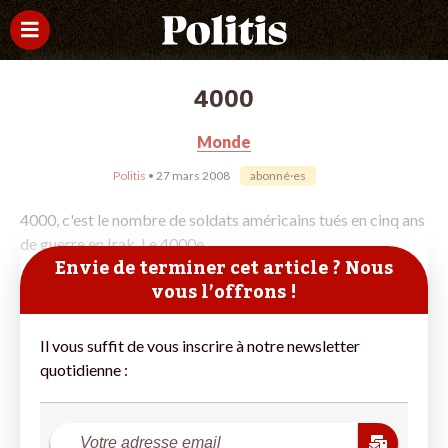
4000
Monde
Politis
• 27 mars 2008
abonné·es
4000, c'est le nombre de soldats américains tués en cinq ans
de guerre en Irak. Le 4000e
Envie de terminer cet article ? Nous
vous l’offrons !
Il vous suffit de vous inscrire à notre newsletter
quotidienne :