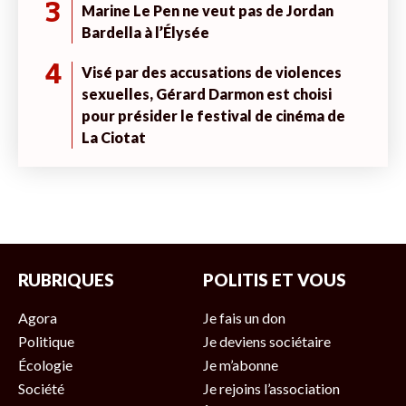
3
Marine Le Pen ne veut pas de Jordan
Bardella à l’Élysée
4
Visé par des accusations de violences
sexuelles, Gérard Darmon est choisi
pour présider le festival de cinéma de
La Ciotat
RUBRIQUES
POLITIS ET VOUS
Agora
Je fais un don
Politique
Je deviens sociétaire
Écologie
Je m’abonne
Société
Je rejoins l’association