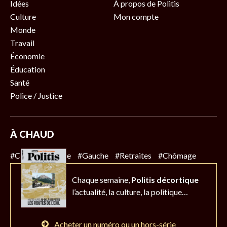
Idées
À propos de Politis
Culture
Mon compte
Monde
Travail
Économie
Éducation
Santé
Police / Justice
À CHAUD
#Climat
#Police
#Gauche
#Retraites
#Chômage
Chaque semaine,
Politis décortique
l’actualité,
la culture, la politique…
Acheter un numéro ou un hors-série