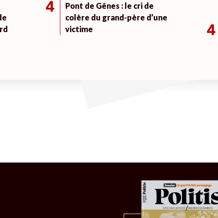
4
Pont de Gênes : le cri de
de
colère du grand-père d’une
4
rd
victime