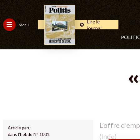
Lire le
Menu
journal
POLITI
«
L’offre d’emp
Article paru
dans l’hebdo N° 1001
(Inde)