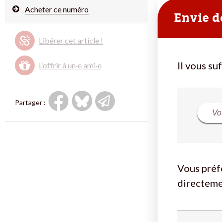
Acheter ce numéro
Envie de
Libérer cet article !
Il vous su
L’offrir à un·e ami·e
Partager :
Vous préf
directeme