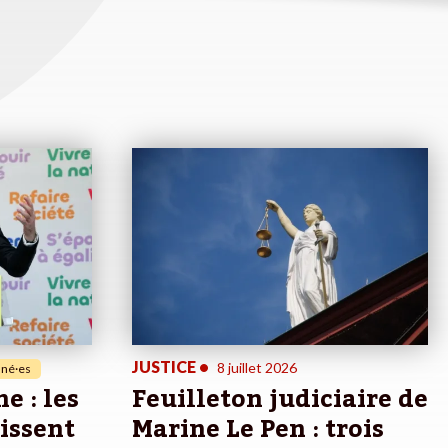
JUSTICE
•
8 juillet 2026
né·es
e : les
Feuilleton judiciaire de
sissent
Marine Le Pen : trois