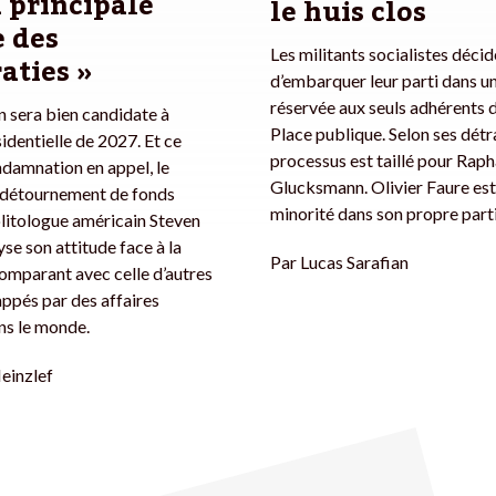
a principale
le huis clos
 des
Les militants socialistes déci
aties »
d’embarquer leur parti dans u
réservée aux seuls adhérents d
 sera bien candidate à
Place publique. Selon ses détr
sidentielle de 2027. Et ce
processus est taillé pour Raph
damnation en appel, le
Glucksmann. Olivier Faure est
ur détournement de fonds
minorité dans son propre parti
olitologue américain Steven
se son attitude face à la
Par
Lucas Sarafian
 comparant avec celle d’autres
appés par des affaires
ans le monde.
Heinzlef