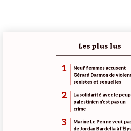
Les plus lus
1
Neuf femmes accusent
Gérard Darmon de violen
sexistes et sexuelles
2
La solidarité avec le peup
palestinien n’est pas un
crime
3
Marine Le Pen ne veut pa
de Jordan Bardella à l’Ély