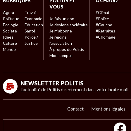
RUBRIQUES
POLITIS ET
À CHAUD
VOUS
Agora
Travail
#Climat
Politique
Économie
Je fais un don
#Police
Écologie
Éducation
Je deviens sociétaire
#Gauche
Société
Santé
Je m’abonne
#Retraites
Idées
Police /
Je rejoins
#Chômage
Culture
Justice
l’association
Monde
À propos de Politis
Mon compte
NEWSLETTER POLITIS
L’actualité de Politis directement dans votre boîte mail.
Contact
Mentions légales