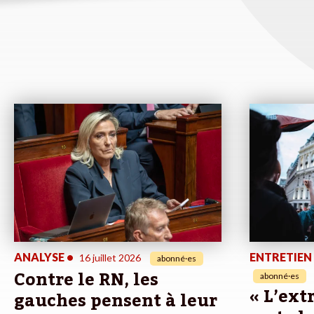
ANALYSE
•
ENTRETIEN
16 juillet 2026
abonné·es
Contre le RN, les
abonné·es
« L’ext
gauches pensent à leur