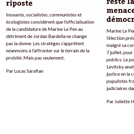
reste l
riposte
menace
Insoumis, socialistes, communistes et
démocr
écologistes considèrent que l’officialisation
de la candidature de Marine Le Pen au
Marine Le Pen
détriment de Jordan Bardella ne change
l’élection pré
pas la donne. Les stratèges s’apprêtent
malgré sa con
néanmoins à l’affronter sur le terrain de la
7 juillet, po
probité. Mais pas seulement.
publics. Le p
Levitsky analy
Par
Lucas Sarafian
justice en la
populistes fr
judiciaires d
Par
Juliette 