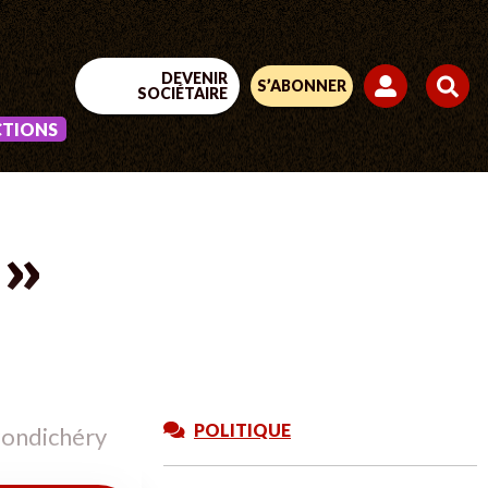
DEVENIR
S’ABONNER
SOCIÉTAIRE
CTIONS
 »
POLITIQUE
 Pondichéry