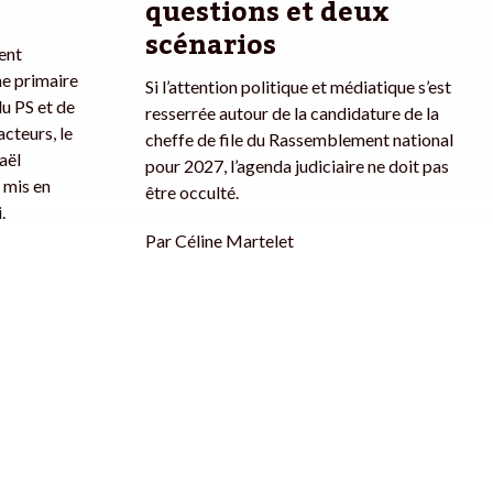
questions et deux
scénarios
dent
ne primaire
Si l’attention politique et médiatique s’est
u PS et de
resserrée autour de la candidature de la
acteurs, le
cheffe de file du Rassemblement national
aël
pour 2027, l’agenda judiciaire ne doit pas
 mis en
être occulté.
.
Par
Céline Martelet