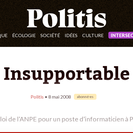
QUE
ÉCOLOGIE
SOCIÉTÉ
IDÉES
CULTURE
INTERSE
 Insupportable
Politis
• 8 mai 2008
abonné·es
loi de l’ANPE pour un poste d’informaticien à