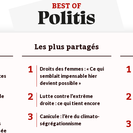
BEST OF
Les plus partagés
1
1
Droits des femmes : « Ce qui
ces
semblait impensable hier
devient possible »
2
2
le
Lutte contre l’extrême
droite : ce qui tient encore
3
Canicule : l’ère du climato-
3
s
ségrégationnisme
sée