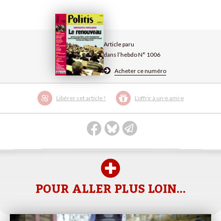
Article paru
dans l’hebdo N° 1006
Acheter ce numéro
Libérer cet article !
L’offrir à un·e ami·e
POUR ALLER PLUS LOIN…