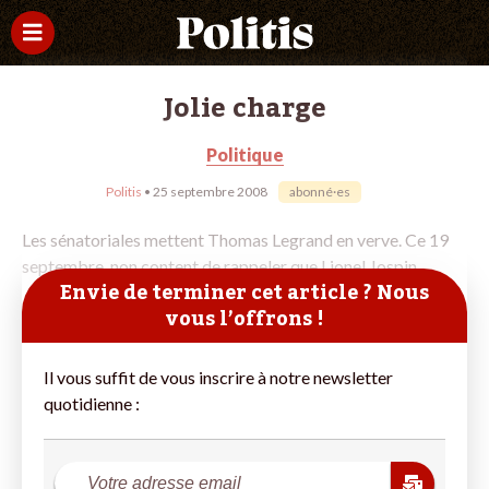
Jolie charge
Politique
Politis
• 25 septembre 2008
abonné·es
Les sénatoriales mettent Thomas Legrand en verve. Ce 19
septembre, non content de rappeler que Lionel Jospin
Envie de terminer cet article ? Nous
vous l’offrons !
Il vous suffit de vous inscrire à notre newsletter
quotidienne :