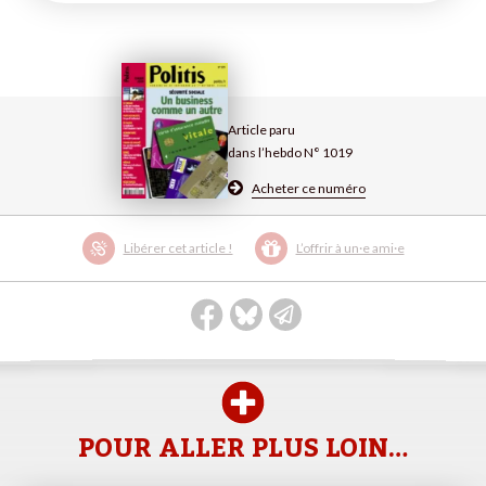
Article paru
dans l’hebdo N° 1019
Acheter ce numéro
Libérer cet article !
L’offrir à un·e ami·e
POUR ALLER PLUS LOIN…