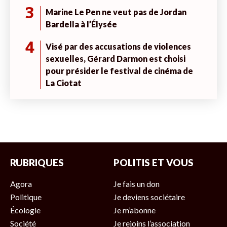
3
Marine Le Pen ne veut pas de Jordan
Bardella à l’Élysée
4
Visé par des accusations de violences
sexuelles, Gérard Darmon est choisi
pour présider le festival de cinéma de
La Ciotat
RUBRIQUES
POLITIS ET VOUS
Agora
Je fais un don
Politique
Je deviens sociétaire
Écologie
Je m’abonne
Société
Je rejoins l’association