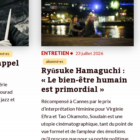
ENTRETIEN
•
23 juillet 2026
né·es
rappel
abonné·es
Ryūsuke Hamaguchi :
« Le bien-être humain
érie
est primordial »
Mourad
jazz et
Récompensé à Cannes par le prix
d’interprétation féminine pour Virginie
Efira et Tao Okamoto, Soudain est une
utopie cinématographique, tant du point de
vue formel et de l’ampleur des émotions
qu’il procure que pour sa portée politique.