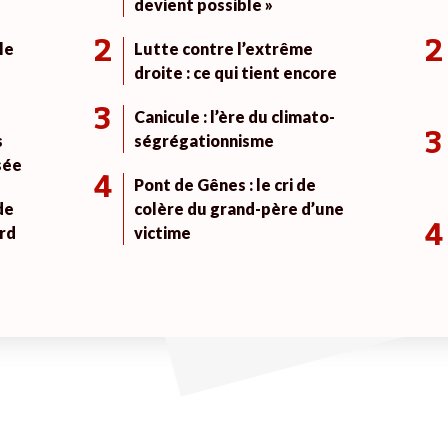
devient possible »
2
2
le
Lutte contre l’extrême
droite : ce qui tient encore
3
Canicule : l’ère du climato-
3
s
ségrégationnisme
sée
4
Pont de Gênes : le cri de
de
colère du grand-père d’une
4
rd
victime