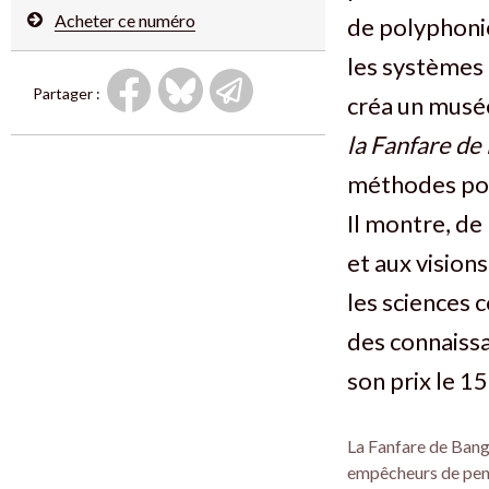
Acheter ce numéro
de polyphonie
les systèmes 
Partager :
créa un musée
la Fanfare de
méthodes pour
Il montre, de
et aux vision
les sciences 
des connaissa
son prix le 15
La Fanfare de Bang
empêcheurs de pense