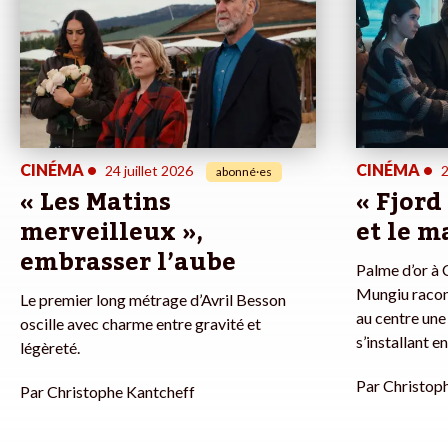
CINÉMA
•
CINÉMA
•
24 juillet 2026
2
abonné·es
« Les Matins
« Fjord
merveilleux »,
et le m
embrasser l’aube
Palme d’or à C
Mungiu racon
Le premier long métrage d’Avril Besson
au centre une
oscille avec charme entre gravité et
s’installant 
légèreté.
Par
Christop
Par
Christophe Kantcheff