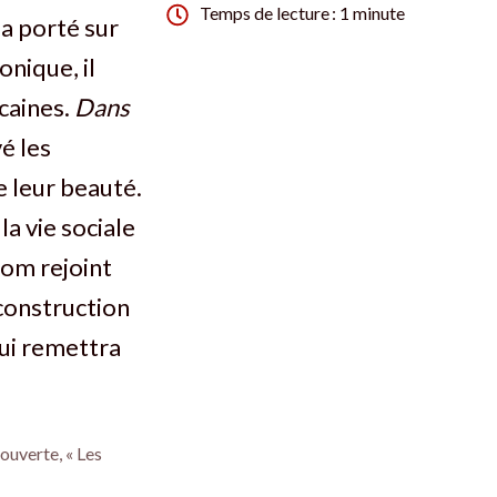
Temps de lecture : 1 minute
a porté sur
nique, il
caines.
Dans
vé les
e leur beauté.
la vie sociale
rom rejoint
 construction
lui remettra
ouverte, « Les