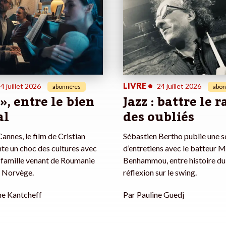
LIVRE
•
4 juillet 2026
24 juillet 2026
abonné·es
abon
 », entre le bien
Jazz : battre le 
al
des oubliés
annes, le film de Cristian
Sébastien Bertho publie une s
te un choc des cultures avec
d’entretiens avec le batteur 
 famille venant de Roumanie
Benhammou, entre histoire du 
en Norvège.
réflexion sur le swing.
he Kantcheff
Par
Pauline Guedj