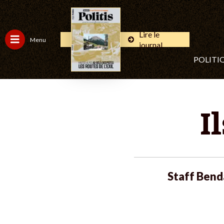
Lire le
Menu
journal
POLITI
I
Staff Benda