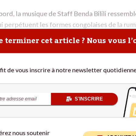
ord, la musique de Staff Benda Bilili ressemble
i perpétuent les formes congolaises de la rum
onne pas comme les autres. Les percussions son
 terminer cet article ? Nous vous l’
ffit de vous inscrire à notre newsletter quotidienne
S’INSCRIRE
érez nous soutenir