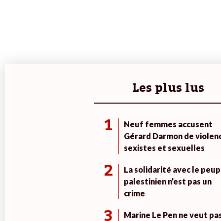
Les plus lus
1
Neuf femmes accusent
Gérard Darmon de violen
sexistes et sexuelles
2
La solidarité avec le peup
palestinien n’est pas un
crime
3
Marine Le Pen ne veut pa