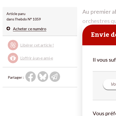
Au premier ab
Article paru
dans l’hebdo N° 1059
orchestres qu
Acheter ce numéro
celui-ci ne s
Envie de
Libérer cet article !
L’offrir à un·e ami·e
Il vous su
Partager :
Vous préf