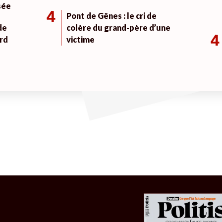
sée
4
Pont de Gênes : le cri de
de
colère du grand-père d’une
4
rd
victime