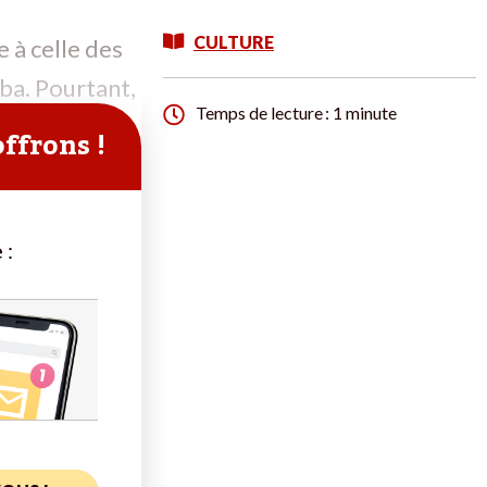
CULTURE
 à celle des
ba. Pourtant,
Temps de lecture : 1 minute
t
offrons !
 :