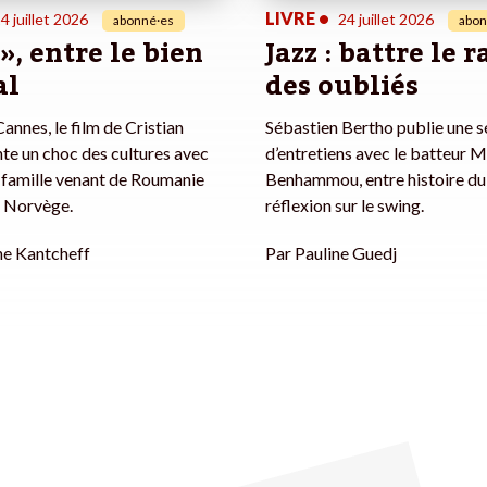
LIVRE
•
4 juillet 2026
24 juillet 2026
abonné·es
abon
 », entre le bien
Jazz : battre le 
al
des oubliés
annes, le film de Cristian
Sébastien Bertho publie une s
te un choc des cultures avec
d’entretiens avec le batteur 
 famille venant de Roumanie
Benhammou, entre histoire du 
en Norvège.
réflexion sur le swing.
he Kantcheff
Par
Pauline Guedj