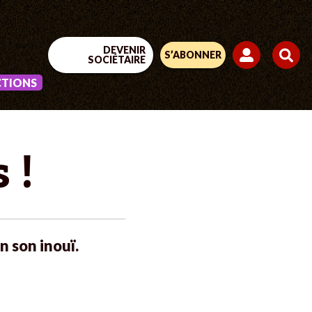
DEVENIR
S’ABONNER
SOCIÉTAIRE
CTIONS
 !
n son inouï.