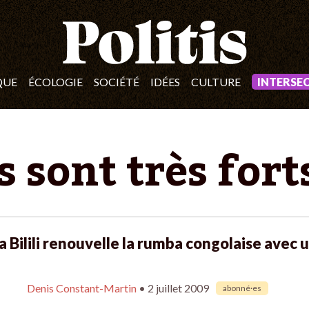
QUE
ÉCOLOGIE
SOCIÉTÉ
IDÉES
CULTURE
INTERSE
ls sont très forts
 Bilili renouvelle la rumba congolaise avec u
Denis Constant-Martin
• 2 juillet 2009
abonné·es