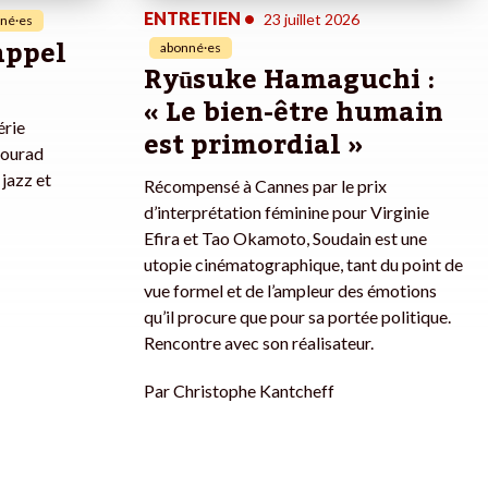
ENTRETIEN
•
23 juillet 2026
né·es
rappel
abonné·es
Ryūsuke Hamaguchi :
« Le bien-être humain
érie
est primordial »
Mourad
jazz et
Récompensé à Cannes par le prix
d’interprétation féminine pour Virginie
Efira et Tao Okamoto, Soudain est une
utopie cinématographique, tant du point de
vue formel et de l’ampleur des émotions
qu’il procure que pour sa portée politique.
Rencontre avec son réalisateur.
Par
Christophe Kantcheff