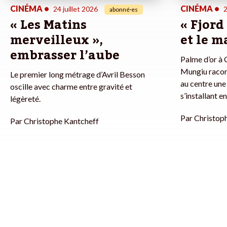
CINÉMA
•
CINÉMA
•
24 juillet 2026
2
abonné·es
« Les Matins
« Fjord
merveilleux »,
et le m
embrasser l’aube
Palme d’or à C
Mungiu racon
Le premier long métrage d’Avril Besson
au centre une
oscille avec charme entre gravité et
s’installant 
légèreté.
Par
Christop
Par
Christophe Kantcheff