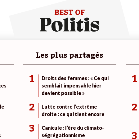
BEST OF
Les plus partagés
1
1
Droits des femmes : « Ce qui
ces
semblait impensable hier
devient possible »
2
2
le
Lutte contre l’extrême
droite : ce qui tient encore
3
Canicule : l’ère du climato-
3
s
ségrégationnisme