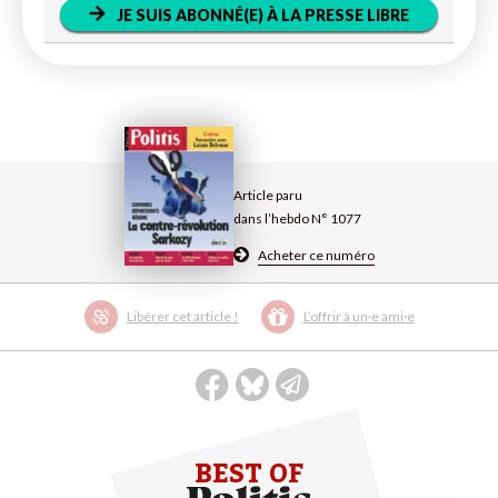
JE SUIS ABONNÉ(E) À LA PRESSE LIBRE
Article paru
dans l’hebdo N° 1077
Acheter ce numéro
Libérer cet article !
L’offrir à un·e ami·e
BEST OF