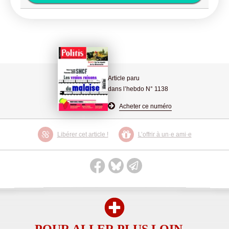
Article paru
dans l’hebdo N° 1138
Acheter ce numéro
Libérer cet article !
L’offrir à un·e ami·e