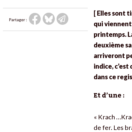
[ Elles sont 
Partager :
qui viennent 
printemps. La
deuxième sans
arriveront pe
indice, c’est
dans ce regis
Et d’une :
« Krach …Kra
de fer. Les br