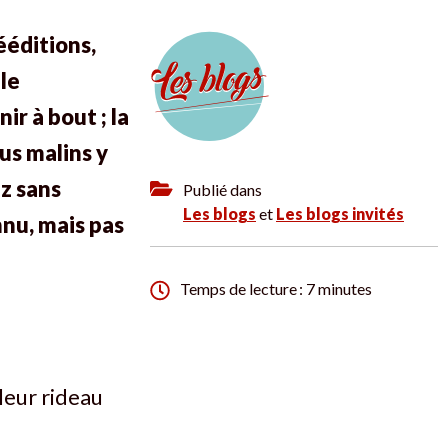
ééditions,
 le
ir à bout ; la
lus malins y
ez sans
Publié dans
Les blogs
et
Les blogs invités
nnu, mais pas
Temps de lecture : 7 minutes
leur rideau