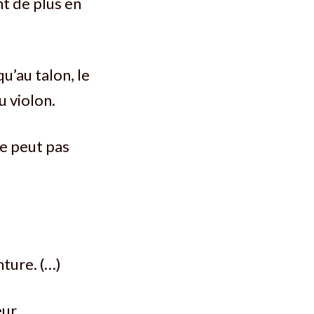
nt de plus en
’au talon, le
u violon.
ne peut pas
ture. (…)
ur.