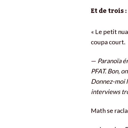
Et de trois :
« Le petit nu
coupa court.
—
Paranoïa é
PFAT. Bon, on 
Donnez-moi le
interviews tr
Math se racla