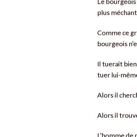
Le bourgeois 
plus méchant
Comme ce gra
bourgeois n’e
Il tuerait bi
tuer lui-même.
Alors il che
Alors il trou
L’homme de pa