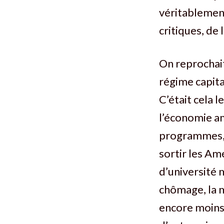
véritablement
critiques, de 
On reprochait
régime capital
C’était cela 
l’économie am
programmes, 
sortir les Am
d’université 
chômage, la m
encore moins 