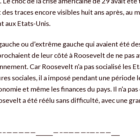
. Le choc de la crise américaine de 29 avait été
ait des traces encore visibles huit ans après, a
nt aux Etats-Unis.
auche ou d’extrême gauche qui avaient été des
ochaient de leur côté à Roosevelt de ne pas a
nnement. Car Roosevelt n’a pas socialisé les Eta
res sociales, il a imposé pendant une période l
conomie et même les finances du pays. Il n’a pas
osevelt a été réélu sans difficulté, avec une gr
–—————______—
–—
——
—–
—–——___