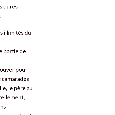
ès dures
.
 illimités du
e partie de
s
rouver pour
es camarades
le, le père au
urellement,
ons