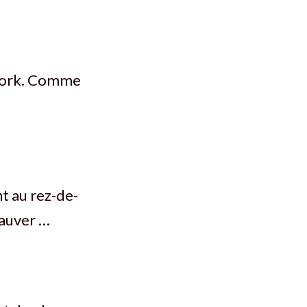
 York. Comme
t au rez-de-
sauver …