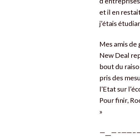
d’entreprises
et il en rest
j’étais étudia
Mes amis de g
New Deal repr
bout du raiso
pris des mesu
l’Etat sur l’é
Pour finir, Ro
»
—__—
–—
—–—