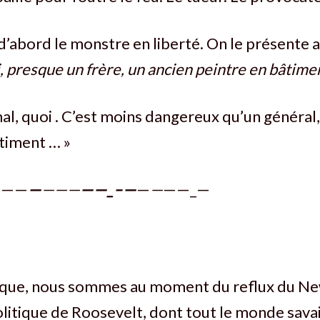
’abord le monstre en liberté. On le présente a
, presque un frère, un ancien peintre en bâtimen
l, quoi . C’est moins dangereux qu’un général,
timent … »
———
—
———
——_–—
—
—
——_—
oque, nous sommes au moment du reflux du New
olitique de Roosevelt, dont tout le monde savait