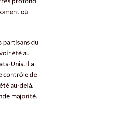
 très profond
u moment où
 partisans du
voir été au
ts-Unis. Il a
e contrôle de
 été au-delà.
ande majorité.