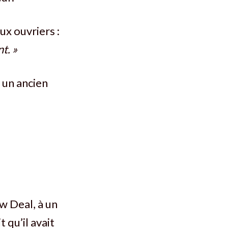
ux ouvriers :
t. »
 un ancien
 Deal, à un
 qu’il avait