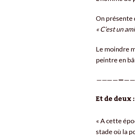
On présente d
« C’est un ami
Le moindre ma
peintre en bâ
——
——
—
—
Et de deux :
« A cette ép
stade où la p