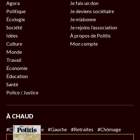
Agora
Je fais un don
Politique
Je deviens sociétaire
Écologie
Je m’abonne
Société
Je rejoins l’association
Idées
À propos de Politis
Culture
Mon compte
Monde
Travail
Économie
Éducation
Santé
Police / Justice
À CHAUD
#Climat
#Police
#Gauche
#Retraites
#Chômage