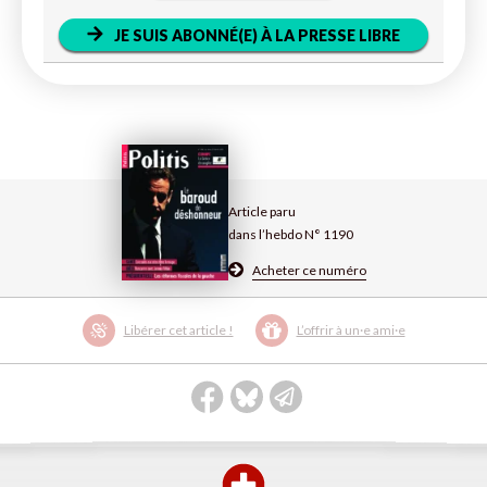
JE SUIS ABONNÉ(E) À LA PRESSE LIBRE
Article paru
dans l’hebdo N° 1190
Acheter ce numéro
Libérer cet article !
L’offrir à un·e ami·e