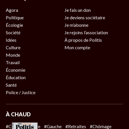
Agora
Je fais un don
Politique
Je deviens sociétaire
Écologie
Je m’abonne
Société
Je rejoins l’association
Idées
À propos de Politis
Culture
Mon compte
Monde
Travail
Économie
Éducation
Santé
Police / Justice
À CHAUD
#Climat
#Police
#Gauche
#Retraites
#Chômage