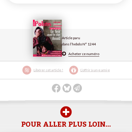
Article paru
dans l’hebdo N° 1244
Acheter ce numéro
Libérer cet article !
L’offrir à un·e ami·e
POUR ALLER PLUS LOIN…