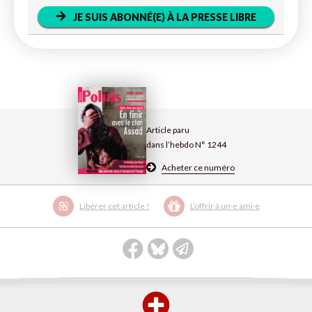
JE SUIS ABONNÉ(E) À LA PRESSE LIBRE
Article paru
dans l’hebdo N° 1244
Acheter ce numéro
Libérer cet article !
L’offrir à un·e ami·e