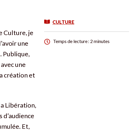
CULTURE
e Culture, je
Temps de lecture : 2 minutes
d’avoir une
. Publique,
, avec une
a création et
a Libération,
es d’audience
umulée. Et,