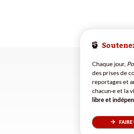
Soutenez
Chaque jour,
Pol
des prises de c
reportages et a
chacun·e et la 
libre et indépe
FAIRE