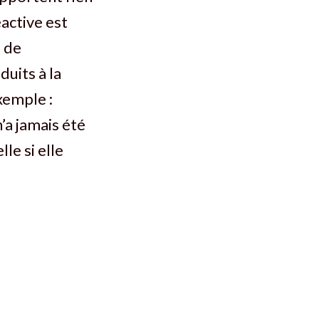
active est
s de
duits à la
xemple :
’a jamais été
le si elle