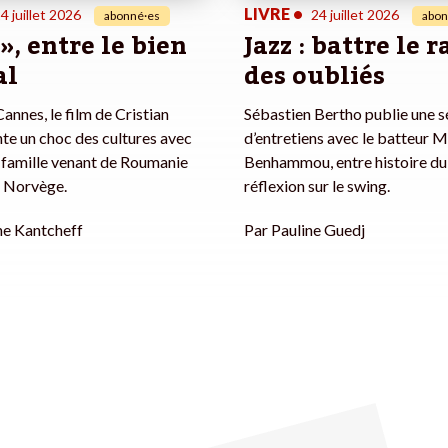
LIVRE
•
4 juillet 2026
24 juillet 2026
abonné·es
abon
 », entre le bien
Jazz : battre le 
al
des oubliés
annes, le film de Cristian
Sébastien Bertho publie une s
te un choc des cultures avec
d’entretiens avec le batteur 
 famille venant de Roumanie
Benhammou, entre histoire du 
en Norvège.
réflexion sur le swing.
he Kantcheff
Par
Pauline Guedj