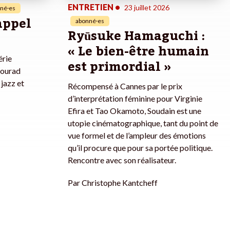
ENTRETIEN
•
23 juillet 2026
né·es
rappel
abonné·es
Ryūsuke Hamaguchi :
« Le bien-être humain
érie
est primordial »
Mourad
jazz et
Récompensé à Cannes par le prix
d’interprétation féminine pour Virginie
Efira et Tao Okamoto, Soudain est une
utopie cinématographique, tant du point de
vue formel et de l’ampleur des émotions
qu’il procure que pour sa portée politique.
Rencontre avec son réalisateur.
Par
Christophe Kantcheff