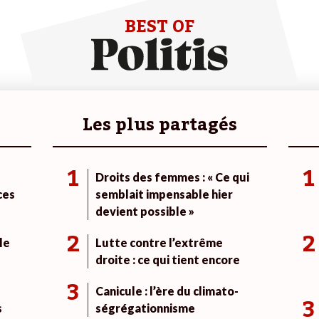
BEST OF
Les plus partagés
1
1
Droits des femmes : « Ce qui
ces
semblait impensable hier
devient possible »
2
2
le
Lutte contre l’extrême
droite : ce qui tient encore
3
Canicule : l’ère du climato-
3
s
ségrégationnisme