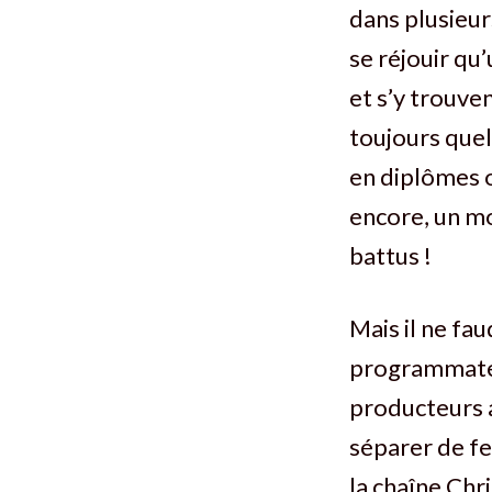
dans plusieu
se réjouir qu
et s’y trouve
toujours que
en diplômes o
encore, un m
battus !
Mais il ne fau
programmateur
producteurs a
séparer de f
la chaîne Chr