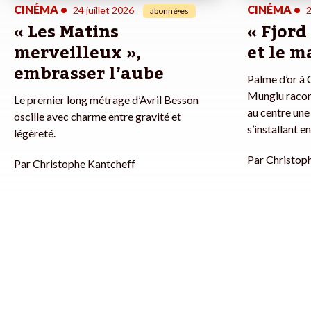
CINÉMA
•
CINÉMA
•
24 juillet 2026
2
abonné·es
« Les Matins
« Fjord
merveilleux »,
et le m
embrasser l’aube
Palme d’or à C
Mungiu racon
Le premier long métrage d’Avril Besson
au centre une
oscille avec charme entre gravité et
s’installant 
légèreté.
Par
Christop
Par
Christophe Kantcheff