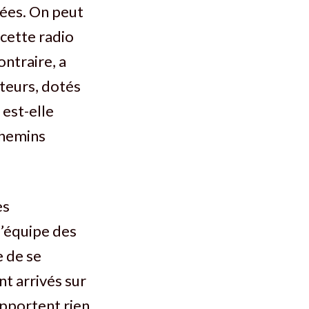
ées. On peut
cette radio
ntraire, a
teurs, dotés
 est-elle
chemins
es
l’équipe des
e de se
t arrivés sur
apportent rien