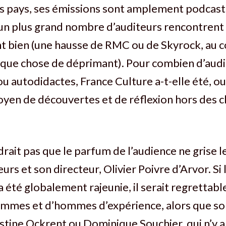
rs pays, ses émissions sont amplement podcast
’un plus grand nombre d’auditeurs rencontrent 
nt bien (une hausse de RMC ou de Skyrock, au co
lque chose de déprimant). Pour combien d’audi
u autodidactes, France Culture a-t-elle été, ou
oyen de découvertes et de réflexion hors des 
drait pas que le parfum de l’audience ne grise l
s et son directeur, Olivier Poivre d’Arvor. Si 
 été globalement rajeunie, il serait regrettabl
emmes et d’hommes d’expérience, alors que son
istine Ockrent ou Dominique Souchier, qui n’y 