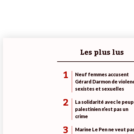
Les plus lus
1
Neuf femmes accusent
Gérard Darmon de violen
sexistes et sexuelles
2
La solidarité avec le peup
palestinien n’est pas un
crime
3
Marine Le Pen ne veut pa