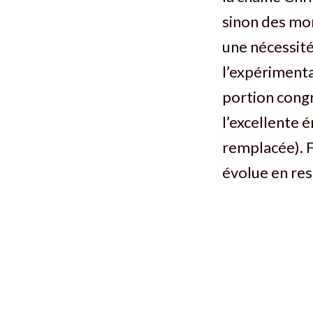
sinon des mo
une nécessité
l’expérimenta
portion congr
l’excellente 
remplacée). F
évolue en res