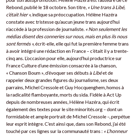
Rebond, publié le 18 octobre. Son titre,
« Une trans à Libé,
c’était hier »,
indique sa préoccupation. Hélène Hazéra
constate avec tristesse qu’aucun jeune trans aujourd’hui
n’accède à la profession de journaliste.
« Non seulement les
médias disent des conneries sur nous, mais en plus ils nous
sont fermés »,
écrit-elle, elle qui fut la première femme trans
à avoir intégré une rédaction en France – c’était il y a trente-
cinq ans. L’occasion pour elle, aujourd’hui productrice sur
France Culture d’une émission consacrée à la chanson,
« Chanson Boum », d’évoquer ses débuts à
Libé
et de
rappeler deux grandes figures du journalisme, ses deux
parrains, Michel Cressole et Guy Hocquenghem, homos à
la radicalité flamboyante, morts du sida. Fidèle à Act Up
depuis de nombreuses années, Hélène Hazéra, qui écrit
également des textes pour le site minorités.org – dont un
formidable et ample portrait de Michel Cressole –, perpétue
leur esprit intègre. C’est ainsi que, dans son Rebond, j’ai été
touché par ces lignes sur la communauté trans :
« L’honneur