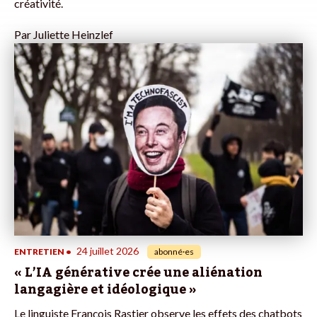
créativité.
Par
Juliette Heinzlef
24 juillet 2026
ENTRETIEN
•
abonné·es
« L’IA générative crée une aliénation
langagière et idéologique »
Le linguiste François Rastier observe les effets des chatbots