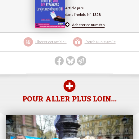
Article paru
dans l’hebdo N° 1328
Acheter ce numéro
Libérer cet article !
L’offrir à un·e ami·e
POUR ALLER PLUS LOIN…