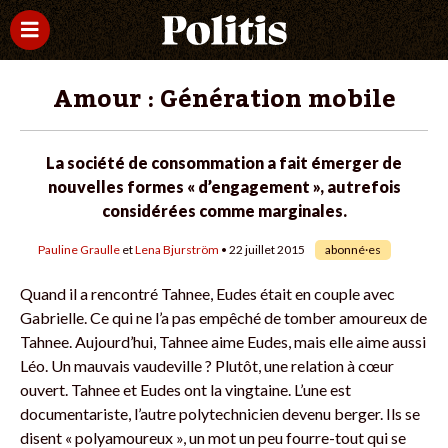
Amour : Génération mobile
La société de consommation a fait émerger de
nouvelles formes « d’engagement », autrefois
considérées comme marginales.
Pauline Graulle
et
Lena Bjurström
• 22 juillet 2015
abonné·es
Quand il a rencontré Tahnee, Eudes était en couple avec
Gabrielle. Ce qui ne l’a pas empêché de tomber amoureux de
Tahnee. Aujourd’hui, Tahnee aime Eudes, mais elle aime aussi
Léo. Un mauvais vaudeville ? Plutôt, une relation à cœur
ouvert. Tahnee et Eudes ont la vingtaine. L’une est
documentariste, l’autre polytechnicien devenu berger. Ils se
disent « polyamoureux », un mot un peu fourre-tout qui se