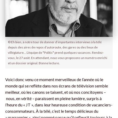
© Eh bien, à notre tour de donner d’importantes interviews à la télé
depuis des aires de repos d’autoroute, des gares ou des lieux de
villégiature… L’équipe de *Politis* prend quelques vacances. Rendez-
vous, le 27 août. En attendant, nous vous proposons un numéro enrichi
et un dossier original. Bonne lecture.
Voici donc venu ce moment merveilleux de l’année où le
monde qui se reflète dans nos écrans de télévision semble
meilleur, où les canons se taisent, et où nos concitoyens –
nous, en vérité – paraissent en pleine lumière, surpris à
l’heure du « JT », dans leur heureuse condition de vacanciers-
consommateurs. À la télé, c’est le temps délicieux du
« marronnier », ainsi nommé parce qu’il refleurit toujours à la