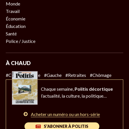
Monde
Travail
Économie
Éducation
Santé
Police / Justice
À CHAUD
#Climat
#Police
#Gauche
#Retraites
#Chômage
Chaque semaine,
Politis décortique
l’actualité,
la culture, la politique…
Acheter un numéro ou un hors-série
S’ABONNER À POLITIS