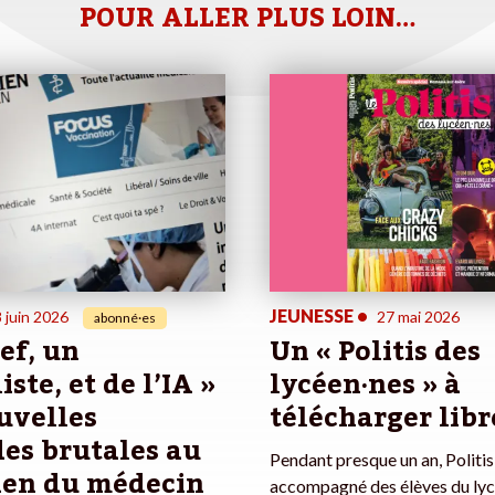
POUR ALLER PLUS LOIN…
JEUNESSE
•
 juin 2026
27 mai 2026
abonné·es
ef, un
Un « Politis des
ste, et de l’IA »
lycéen·nes » à
ouvelles
télécharger lib
es brutales au
Pendant presque un an, Politis
ien du médecin
accompagné des élèves du lyc