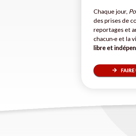
Chaque jour,
Pol
des prises de c
reportages et a
chacun·e et la 
libre et indépe
FAIRE