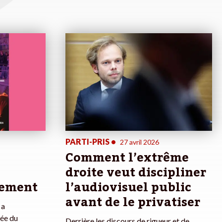
PARTI-PRIS
•
27 avril 2026
Comment l’extrême
droite veut discipliner
rement
l’audiovisuel public
avant de le privatiser
 a
ée du
Derrière les discours de rigueur et de