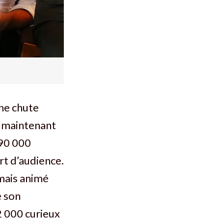
une chute
, maintenant
190 000
rt d’audience.
rmais animé
e son
2 000 curieux