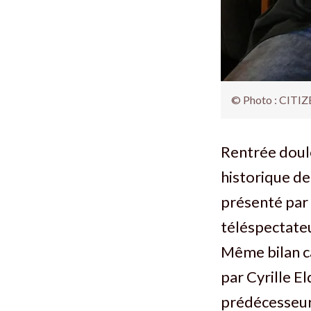
© Photo : CITIZ
Rentrée doulo
historique de
présenté par
téléspectateu
Même bilan ca
par Cyrille El
prédécesseur,