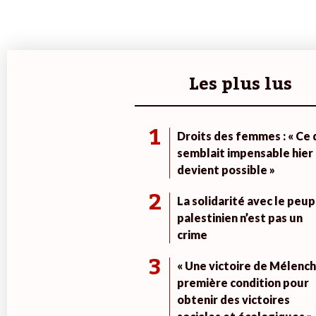
Les plus lus
1
Droits des femmes : « Ce 
semblait impensable hier
devient possible »
2
La solidarité avec le peup
palestinien n’est pas un
crime
3
« Une victoire de Mélench
première condition pour
obtenir des victoires