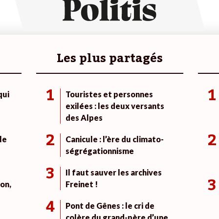
Les plus partagés
1
1
qui
Touristes et personnes
exilées : les deux versants
des Alpes
2
2
le
Canicule : l’ère du climato-
ségrégationnisme
3
Il faut sauver les archives
3
on,
Freinet !
4
Pont de Gênes : le cri de
colère du grand-père d’une