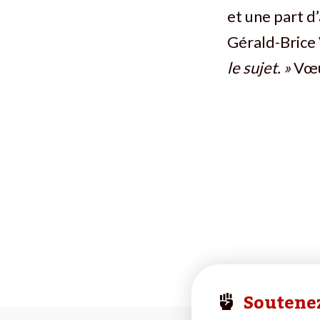
et une part d
Gérald-Brice 
le sujet. »
Vœu
Soutenez