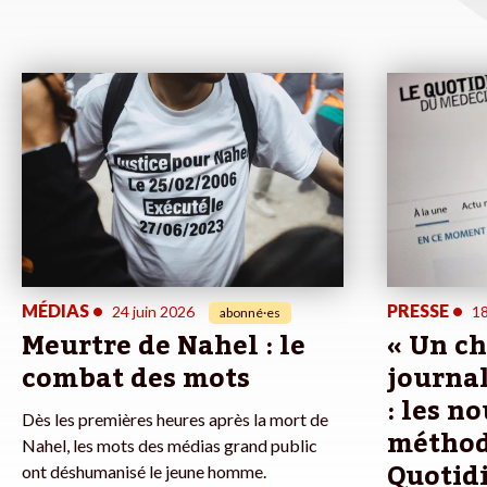
MÉDIAS
•
PRESSE
•
24 juin 2026
18
abonné·es
Meurtre de Nahel : le
« Un ch
combat des mots
journali
: les n
Dès les premières heures après la mort de
méthod
Nahel, les mots des médias grand public
Quotid
ont déshumanisé le jeune homme.