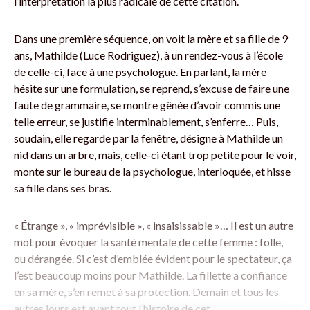
l’interprétation la plus radicale de cette citation.
Dans une première séquence, on voit la mère et sa fille de 9
ans, Mathilde (Luce Rodriguez), à un rendez-vous à l’école
de celle-ci, face à une psychologue. En parlant, la mère
hésite sur une formulation, se reprend, s’excuse de faire une
faute de grammaire, se montre gênée d’avoir commis une
telle erreur, se justifie interminablement, s’enferre… Puis,
soudain, elle regarde par la fenêtre, désigne à Mathilde un
nid dans un arbre, mais, celle-ci étant trop petite pour le voir,
monte sur le bureau de la psychologue, interloquée, et hisse
sa fille dans ses bras.
« Étrange », « imprévisible », « insaisissable »… Il est un autre
mot pour évoquer la santé mentale de cette femme : folle,
ou dérangée. Si c’est d’emblée évident pour le spectateur, ça
l’est beaucoup moins pour Mathilde. La fillette a confiance
en sa mère, s’en remet à sa protection. Demain et tous les
autres jours est avant tout l’histoire de cet