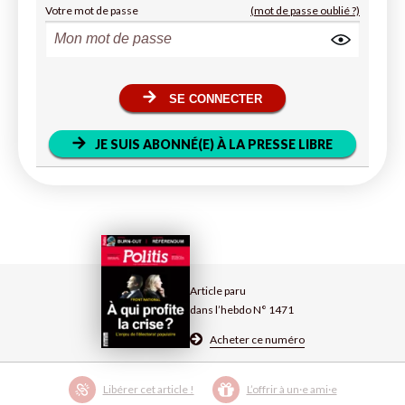
Votre mot de passe
(mot de passe oublié ?)
SE CONNECTER
JE SUIS ABONNÉ(E) À LA PRESSE LIBRE
Article paru
dans l’hebdo N° 1471
Acheter ce numéro
Libérer cet article !
L’offrir à un·e ami·e