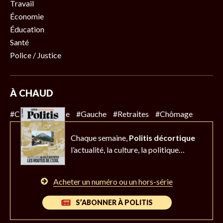
Travail
Économie
Éducation
Santé
Police / Justice
À CHAUD
#Climat
#Police
#Gauche
#Retraites
#Chômage
Chaque semaine,
Politis décortique
l’actualité,
la culture, la politique…
Acheter un numéro ou un hors-série
S’ABONNER À POLITIS