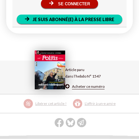
SE CONNECTER
JE SUIS ABONNÉ(E) À LA PRESSE LIBRE
Article paru
dans l’hebdo N° 1547
Acheter ce numéro
Libérer cet article !
L’offrir à un·e ami·e