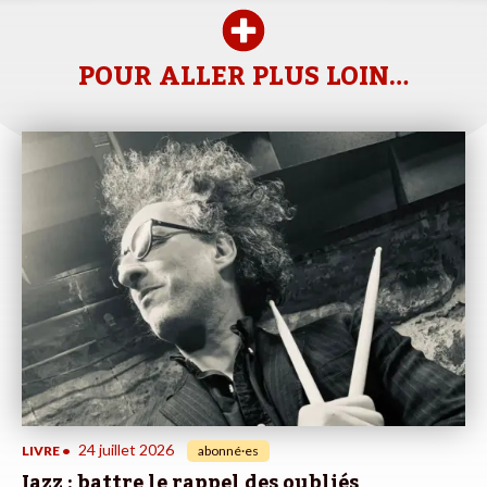
POUR ALLER PLUS LOIN…
24 juillet 2026
LIVRE
•
abonné·es
Jazz : battre le rappel des oubliés