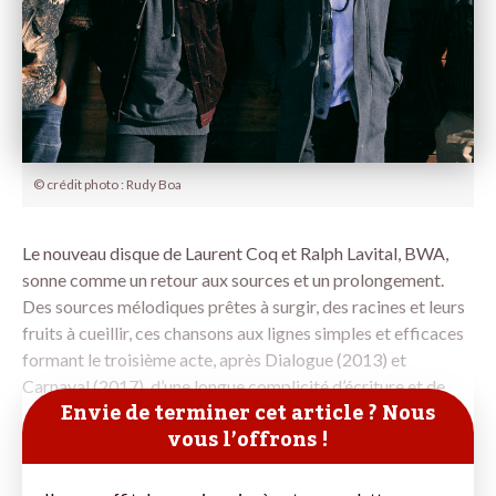
© crédit photo : Rudy Boa
Le nouveau disque de Laurent Coq et Ralph Lavital, BWA,
sonne comme un retour aux sources et un prolongement.
Des sources mélodiques prêtes à surgir, des racines et leurs
fruits à cueillir, ces chansons aux lignes simples et efficaces
formant le troisième acte, après Dialogue (2013) et
Carnaval (2017), d’une longue complicité d’écriture et de
Envie de terminer cet article ? Nous
vous l’offrons !