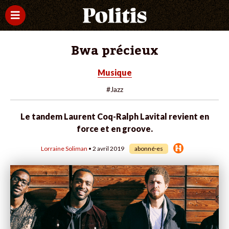
Bwa précieux
Musique
#Jazz
Le tandem Laurent Coq-Ralph Lavital revient en
force et en groove.
Lorraine Soliman
• 2 avril 2019
abonné·es