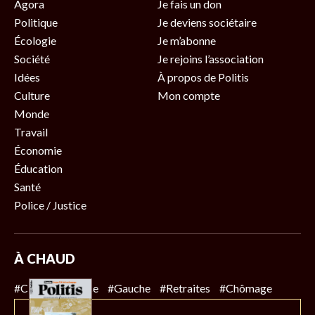
Agora
Je fais un don
Politique
Je deviens sociétaire
Écologie
Je m’abonne
Société
Je rejoins l’association
Idées
À propos de Politis
Culture
Mon compte
Monde
Travail
Économie
Éducation
Santé
Police / Justice
À CHAUD
#Climat
#Police
#Gauche
#Retraites
#Chômage