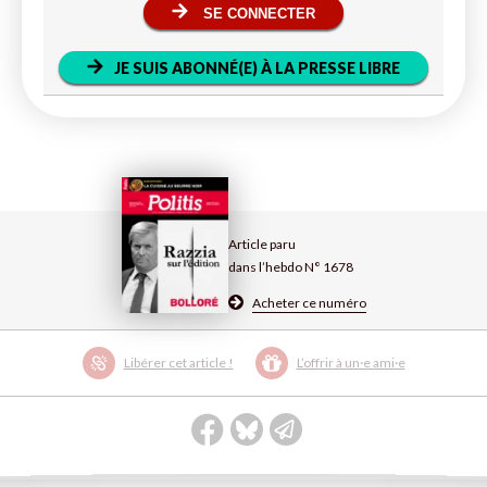
SE CONNECTER
JE SUIS ABONNÉ(E) À LA PRESSE LIBRE
Article paru
dans l’hebdo N° 1678
Acheter ce numéro
Libérer cet article !
L’offrir à un·e ami·e