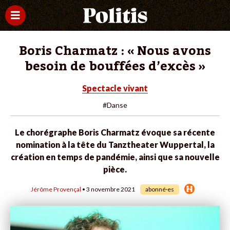
Boris Charmatz : « Nous avons
besoin de bouffées d’excès »
Spectacle vivant
#Danse
Le chorégraphe Boris Charmatz évoque sa récente
nomination à la tête du Tanztheater Wuppertal, la
création en temps de pandémie, ainsi que sa nouvelle
pièce.
Jérôme Provençal
• 3 novembre 2021
abonné·es