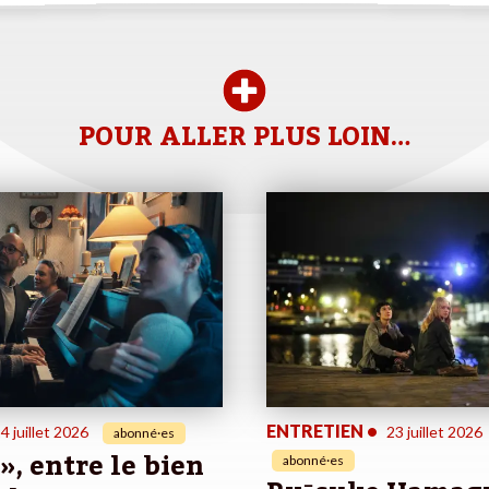
POUR ALLER PLUS LOIN…
ENTRETIEN
•
4 juillet 2026
23 juillet 2026
abonné·es
 », entre le bien
abonné·es