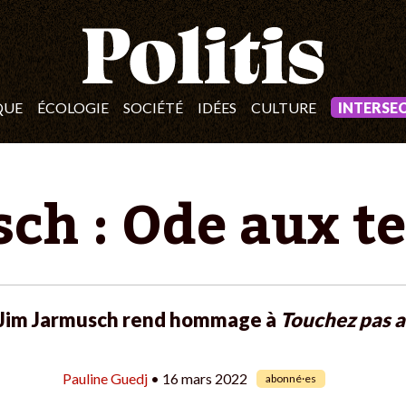
QUE
ÉCOLOGIE
SOCIÉTÉ
IDÉES
CULTURE
INTERSE
ch : Ode aux 
Jim Jarmusch rend hommage à
Touchez pas au
Pauline Guedj
• 16 mars 2022
abonné·es