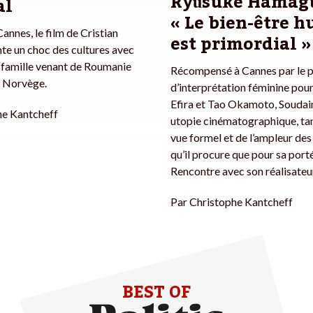
Ryūsuke Hamagu
al
« Le bien-être 
annes, le film de Cristian
est primordial »
te un choc des cultures avec
 famille venant de Roumanie
Récompensé à Cannes par le p
en Norvège.
d’interprétation féminine pour
Efira et Tao Okamoto, Soudain
he Kantcheff
utopie cinématographique, tan
vue formel et de l’ampleur de
qu’il procure que pour sa porté
Rencontre avec son réalisateu
Par
Christophe Kantcheff
BEST OF