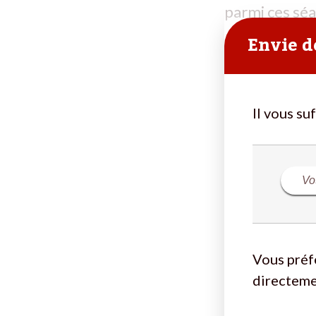
parmi ces sé
Envie de
Il vous su
Vous préf
directeme