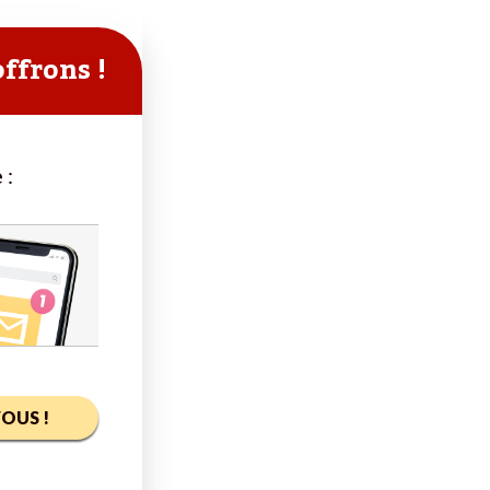
offrons !
 :
OUS !