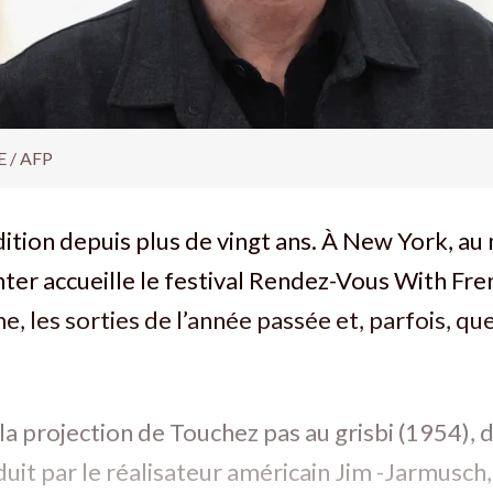
 / AFP
dition depuis plus de vingt ans. À New York, au
nter accueille le festival Rendez-Vous With Fr
 les sorties de l’année passée et, parfois, qu
la projection de Touchez pas au grisbi (1954), 
duit par le réalisateur américain Jim -Jarmusc