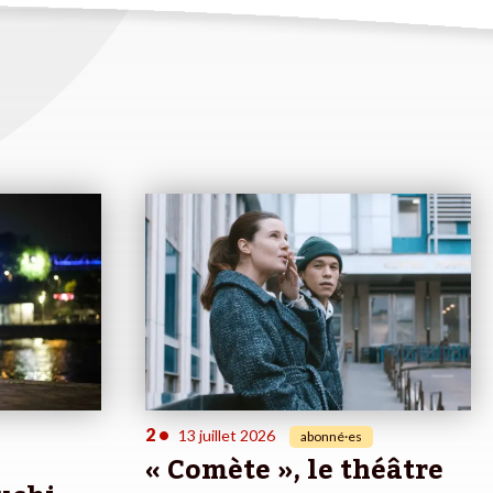
2
•
13 juillet 2026
abonné·es
« Comète », le théâtre