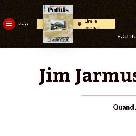
Lire le
Menu
journal
POLITI
Jim Jarmus
Quand 