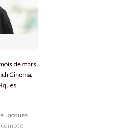
 mois de mars,
ench Cinema.
elques
de Jacques
h, compte