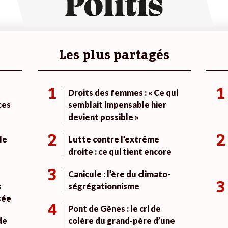
Les plus partagés
1
1
Droits des femmes : « Ce qui
ces
semblait impensable hier
devient possible »
2
2
le
Lutte contre l’extrême
droite : ce qui tient encore
3
Canicule : l’ère du climato-
3
s
ségrégationnisme
sée
4
Pont de Gênes : le cri de
de
colère du grand-père d’une