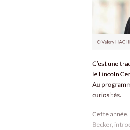
© Valery HACHE
C’est une tra
le Lincoln Ce
Au programme,
curiosités.
Cette année, 
Becker, intro