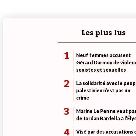
Les plus lus
1
Neuf femmes accusent
Gérard Darmon de violen
sexistes et sexuelles
2
La solidarité avec le peup
palestinien n’est pas un
crime
3
Marine Le Pen ne veut pa
de Jordan Bardella à l’Ély
4
Visé par des accusations 