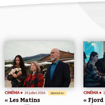
CINÉMA
•
CINÉMA
•
24 juillet 2026
2
abonné·es
« Les Matins
« Fjord