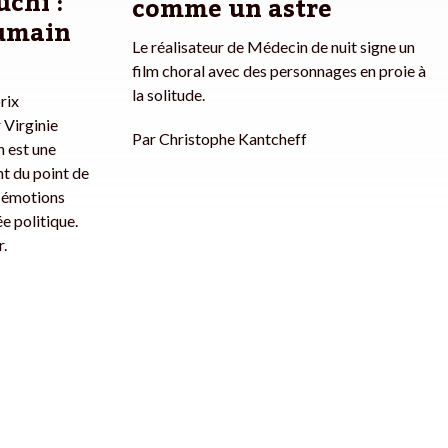
chi :
comme un astre
humain
Le réalisateur de Médecin de nuit signe un
film choral avec des personnages en proie à
la solitude.
rix
 Virginie
Par
Christophe Kantcheff
 est une
t du point de
s émotions
e politique.
r.