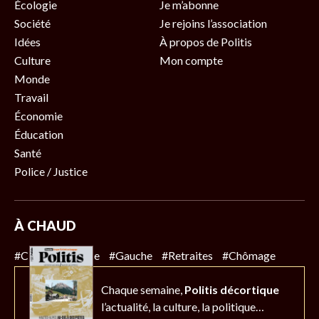
Écologie
Je m’abonne
Société
Je rejoins l’association
Idées
À propos de Politis
Culture
Mon compte
Monde
Travail
Économie
Éducation
Santé
Police / Justice
À CHAUD
#Climat
#Police
#Gauche
#Retraites
#Chômage
Chaque semaine,
Politis décortique
l’actualité,
la culture, la politique…