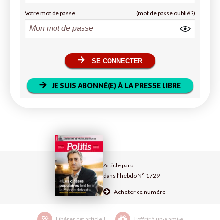
Votre mot de passe
(mot de passe oublié ?)
SE CONNECTER
JE SUIS ABONNÉ(E) À LA PRESSE LIBRE
Article paru
dans l’hebdo N° 1729
Acheter ce numéro
Libérer cet article !
L’offrir à un·e ami·e