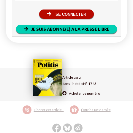
SE CONNECTER
JE SUIS ABONNÉ(E) À LA PRESSE LIBRE
Article paru
dans l’hebdo N° 1743
Acheter ce numéro
Libérer cet article !
L’offrir à un·e ami·e