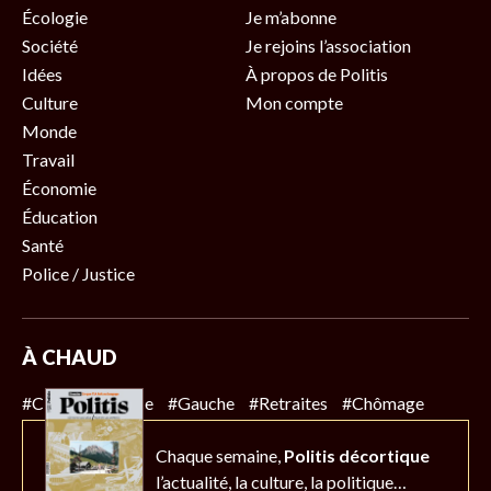
Écologie
Je m’abonne
Société
Je rejoins l’association
Idées
À propos de Politis
Culture
Mon compte
Monde
Travail
Économie
Éducation
Santé
Police / Justice
À CHAUD
#Climat
#Police
#Gauche
#Retraites
#Chômage
Chaque semaine,
Politis décortique
l’actualité,
la culture, la politique…