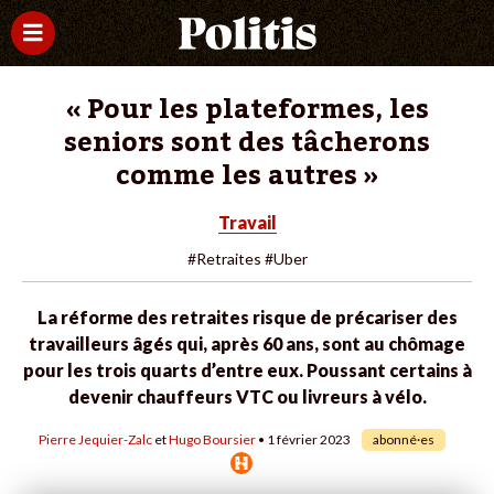
« Pour les plateformes, les
seniors sont des tâcherons
comme les autres »
Travail
#Retraites
#Uber
La réforme des retraites risque de précariser des
travailleurs âgés qui, après 60 ans, sont au chômage
pour les trois quarts d’entre eux.
Poussant certains à
devenir chauffeurs VTC ou livreurs à vélo.
Pierre Jequier-Zalc
et
Hugo Boursier
• 1 février 2023
abonné·es