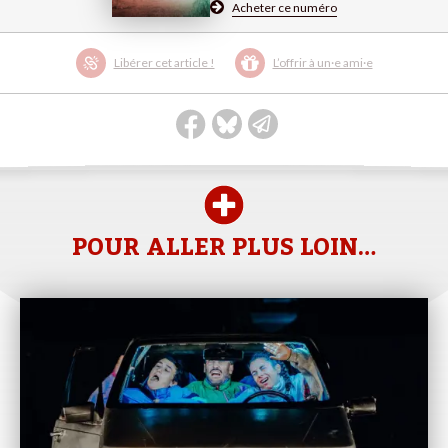
Acheter ce numéro
Libérer cet article !
L’offrir à un·e ami·e
POUR ALLER PLUS LOIN…