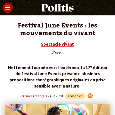
Festival June Events : les
mouvements du vivant
Spectacle vivant
#Danse
e
Nettement tournée vers l’extérieur, la 17
édition
du
festival June Events
présente plusieurs
propositions chorégraphiques originales en prise
sensible avec la nature.
Jérôme Provençal
• 7 juin 2023
abonné·es