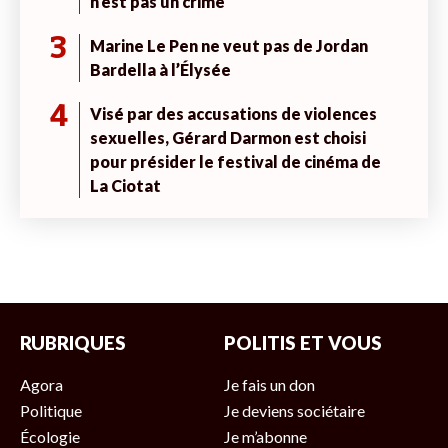
n’est pas un crime
3
Marine Le Pen ne veut pas de Jordan
Bardella à l’Élysée
4
Visé par des accusations de violences
sexuelles, Gérard Darmon est choisi
pour présider le festival de cinéma de
La Ciotat
RUBRIQUES
POLITIS ET VOUS
Agora
Je fais un don
Politique
Je deviens sociétaire
Écologie
Je m’abonne