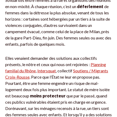
Solidarités entre femmes à la rue et organisons des réunions
en non-mixité. À chaque réunion, c’est un
déferlement
de
femmes dans la détresse la plus absolue, venant de tous les
horizons : certaines sont hébergées par un tiers à la suite de
violences conjugales, d’autres survivaient dans un
campement évacué, comme celui de la place de Milan, près
de la gare Part-Dieu, fin juin. Des femmes seules ou avec des
enfants, parfois de quelques mois.
Elles venaient demander des solutions aux collectifs
présents, le nôtre et ceux qui nous ont rejointes :
Planning
familial du Rhône
,
Intersquat
, collectif
Soutiens / Migrants
Croix-Rousse
. Parce que l’État ne leur en propose pas.
Pourtant, être une femme engendre un risque de mal-
logement deux fois plus important. Le statut de mère isolée
est beaucoup
moins protecteur
que par le passé, quand
ces publics vulnérables étaient pris en charge en urgence.
Dorénavant, sur les ménages recensés à la rue, un tiers sont
des femmes seules avec enfants. Et lorsqu’il y a des solutions