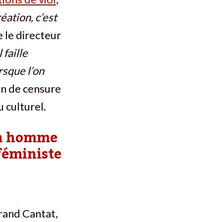
réation, c’est
e le directeur
 faille
rsque l’on
ion de censure
 culturel.
’un homme
féministe
trand Cantat,