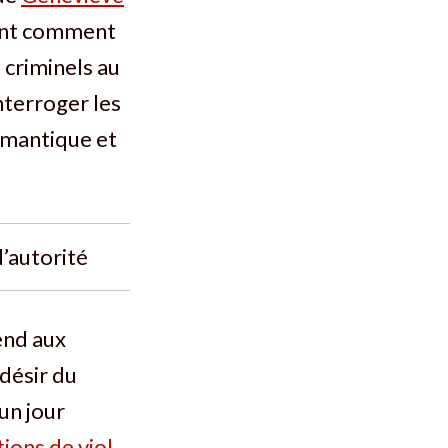
ant comment
 criminels au
nterroger les
omantique et
d’autorité
rend aux
désir du
un jour
ions de viol
,