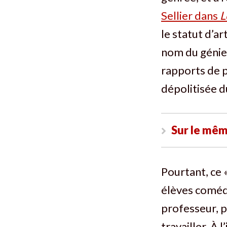
Sellier dans
L
le statut d’a
nom du génie,
rapports de p
dépolitisée du
Sur le mêm
Pourtant, ce 
élèves comédi
professeur, p
travailler. À 