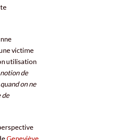
ête
onne
une victime
n utilisation
 notion de
; quand on ne
e de
 perspective
 de
Geneviève