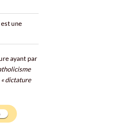
 est une
ture ayant par
catholicisme
e
« dictature
S