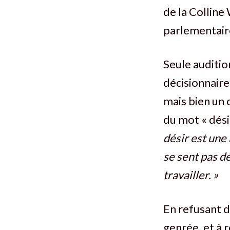
de la Colline
parlementaire
Seule auditi
décisionnaire
mais bien un 
du mot « désir
désir est une
se sent pas dé
travailler. »
En refusant d
genrée, et à 