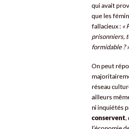
qui avait pro
que les fémin
fallacieux :
« 
prisonniers, t
formidable ? 
On peut répo
majoritairem
réseau culture
ailleurs mêm
ni inquiétés p
conservent
,
l’économie de