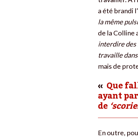
a été brandi 
la même pulsi
de la Colline
interdire des 
travaille dans
mais de prote
Que fal
ayant par
de
‘scori
En outre, pou