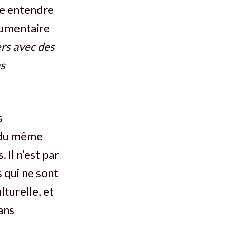
se entendre
rgumentaire
ers avec des
as
s
s du même
 Il n’est par
 qui ne sont
lturelle, et
dans