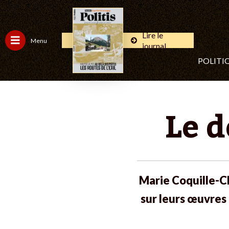
Lire le
Menu
journal
POLITI
Le d
Marie Coquille-C
sur leurs œuvres 