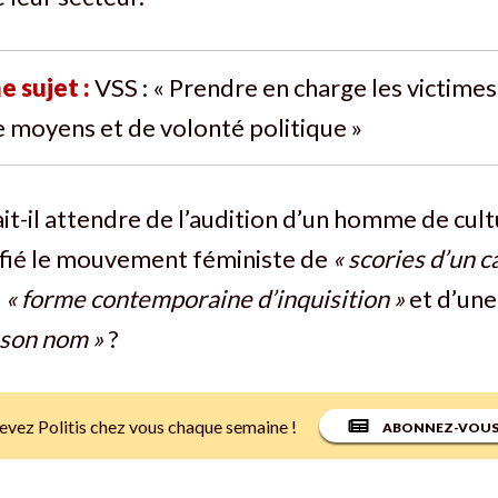
e sujet :
VSS : « Prendre en charge les victimes
 moyens et de volonté politique »
ait-il attendre de l’audition d’un homme de cul
ifié le mouvement féministe de
« scories d’un 
e
« forme contemporaine d’inquisition »
et d’un
s son nom »
?
evez Politis chez vous chaque semaine !
ABONNEZ-VOU