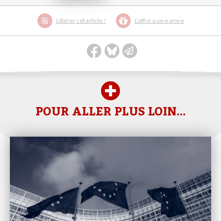
Libérer cet article !
L’offrir à un·e ami·e
POUR ALLER PLUS LOIN…