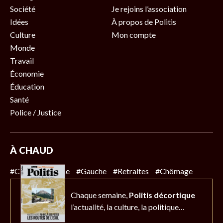
Société
Je rejoins l’association
Idées
À propos de Politis
Culture
Mon compte
Monde
Travail
Économie
Éducation
Santé
Police / Justice
À CHAUD
#Climat
#Police
#Gauche
#Retraites
#Chômage
Chaque semaine,
Politis décortique
l’actualité,
la culture, la politique…