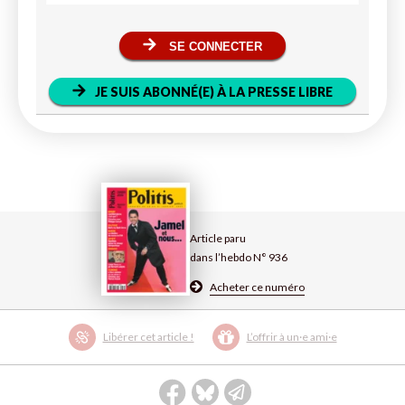
SE CONNECTER
JE SUIS ABONNÉ(E) À LA PRESSE LIBRE
Article paru
dans l’hebdo N° 936
Acheter ce numéro
Libérer cet article !
L’offrir à un·e ami·e