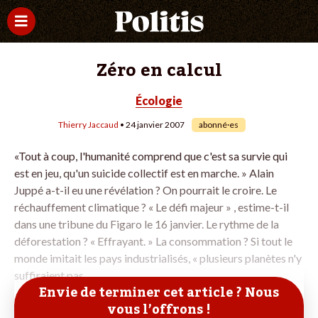
Zéro en calcul
Écologie
Thierry Jaccaud
• 24 janvier 2007
abonné·es
«Tout à coup, l'humanité comprend que c'est sa survie qui
est en jeu, qu'un suicide collectif est en marche. » Alain
Juppé a-t-il eu une révélation ? On pourrait le croire. Le
réchauffement climatique ? « Le défi majeur » , estime-t-il
dans une tribune du Figaro le 16 janvier. Le rythme de la
déforestation ? « Effrayant. » La consommation ? Si tout le
monde imitait les pays industrialisés, « plusieurs planètes n'y
suffiraient pas
Envie de terminer cet article ? Nous
vous l’offrons !