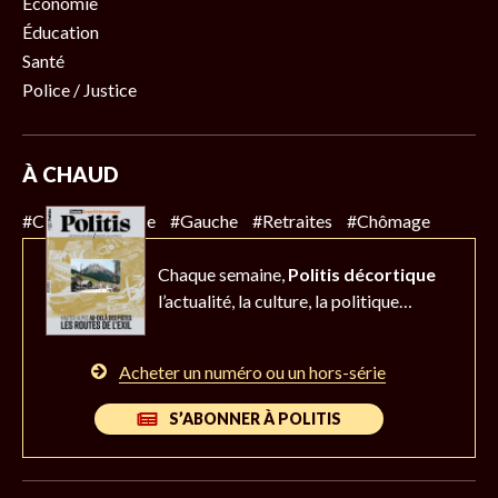
Économie
Éducation
Santé
Police / Justice
À CHAUD
#Climat
#Police
#Gauche
#Retraites
#Chômage
Chaque semaine,
Politis décortique
l’actualité,
la culture, la politique…
Acheter un numéro ou un hors-série
S’ABONNER À POLITIS