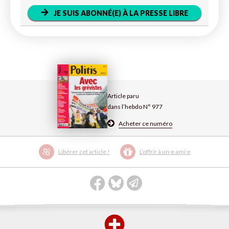
JE SUIS ABONNÉ(E) À LA PRESSE LIBRE
Article paru
dans l’hebdo N° 977
Acheter ce numéro
Libérer cet article !
L’offrir à un·e ami·e