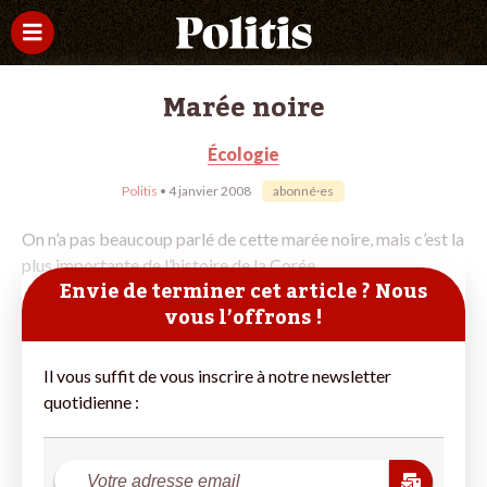
Marée noire
Écologie
Politis
• 4 janvier 2008
abonné·es
On n’a pas beaucoup parlé de cette marée noire, mais c’est la
plus importante de l’histoire de la Corée
Envie de terminer cet article ? Nous
vous l’offrons !
Il vous suffit de vous inscrire à notre newsletter
quotidienne :