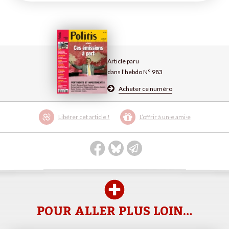
Article paru
dans l’hebdo N° 983
Acheter ce numéro
Libérer cet article !
L’offrir à un·e ami·e
POUR ALLER PLUS LOIN…