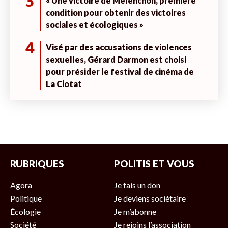
3
« Une victoire de Mélenchon, première
condition pour obtenir des victoires
sociales et écologiques »
4
Visé par des accusations de violences
sexuelles, Gérard Darmon est choisi
pour présider le festival de cinéma de
La Ciotat
RUBRIQUES
POLITIS ET VOUS
Agora
Je fais un don
Politique
Je deviens sociétaire
Écologie
Je m’abonne
Société
Je rejoins l’association