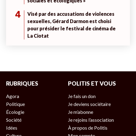
sociales et écologiques »
4
Visé par des accusations de violences
sexuelles, Gérard Darmon est choisi
pour présider le festival de cinéma de
La Ciotat
RUBRIQUES
POLITIS ET VOUS
Agora
Je fais un don
Politique
Je deviens sociétaire
Écologie
Je m’abonne
Société
Je rejoins l’association
Idées
À propos de Politis
Culture
Mon compte